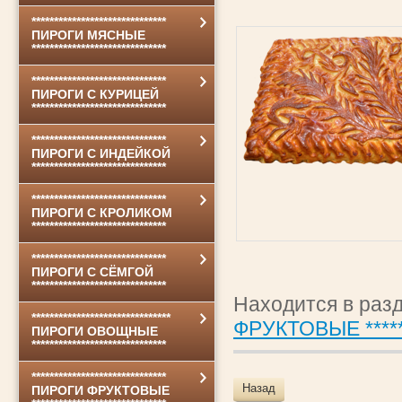
******************************
ПИРОГИ МЯСНЫЕ
******************************
******************************
ПИРОГИ С КУРИЦЕЙ
******************************
******************************
ПИРОГИ С ИНДЕЙКОЙ
******************************
******************************
ПИРОГИ С КРОЛИКОМ
******************************
******************************
ПИРОГИ С СЁМГОЙ
******************************
Находится в раз
*******************************
ФРУКТОВЫЕ ********
ПИРОГИ ОВОЩНЫЕ
******************************
******************************
Назад
ПИРОГИ ФРУКТОВЫЕ