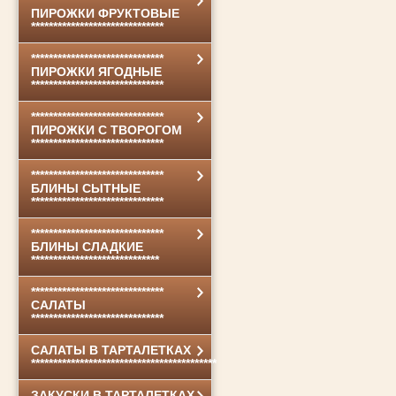
******************************
ПИРОЖКИ ФРУКТОВЫЕ
******************************
******************************
ПИРОЖКИ ЯГОДНЫЕ
******************************
******************************
ПИРОЖКИ С ТВОРОГОМ
******************************
******************************
БЛИНЫ СЫТНЫЕ
******************************
******************************
БЛИНЫ СЛАДКИЕ
*****************************
******************************
САЛАТЫ
******************************
САЛАТЫ В ТАРТАЛЕТКАХ
******************************************
ЗАКУСКИ В ТАРТАЛЕТКАХ