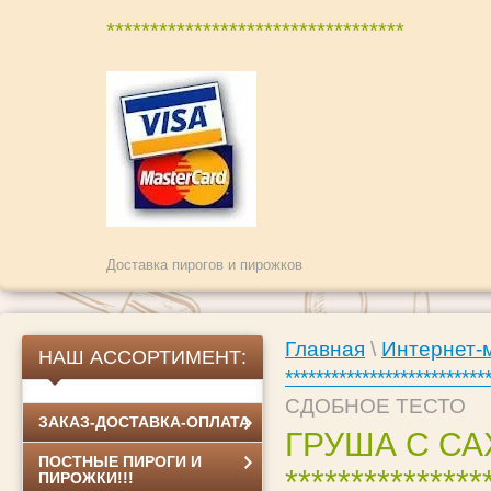
**********************************
Доставка пирогов и пирожков
Главная
\
Интернет-
НАШ АССОРТИМЕНТ:
**************************
СДОБНОЕ ТЕСТО
ЗАКАЗ-ДОСТАВКА-ОПЛАТА
ГРУША С САХ
ПОСТНЫЕ ПИРОГИ И
*************
ПИРОЖКИ!!!