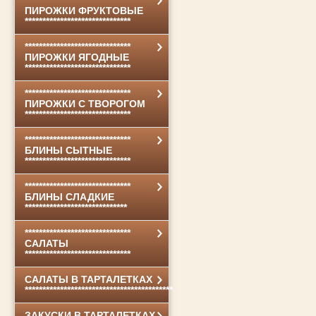
******************************
ПИРОЖКИ ФРУКТОВЫЕ
******************************
******************************
ПИРОЖКИ ЯГОДНЫЕ
******************************
******************************
ПИРОЖКИ С ТВОРОГОМ
******************************
******************************
БЛИНЫ СЫТНЫЕ
******************************
******************************
БЛИНЫ СЛАДКИЕ
*****************************
******************************
САЛАТЫ
******************************
САЛАТЫ В ТАРТАЛЕТКАХ
******************************************
ЗАКУСКИ В ТАРТАЛЕТКАХ