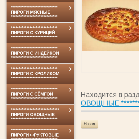
******************************
ПИРОГИ МЯСНЫЕ
******************************
******************************
ПИРОГИ С КУРИЦЕЙ
******************************
******************************
ПИРОГИ С ИНДЕЙКОЙ
******************************
******************************
ПИРОГИ С КРОЛИКОМ
******************************
******************************
Находится в раз
ПИРОГИ С СЁМГОЙ
******************************
ОВОЩНЫЕ *********
*******************************
ПИРОГИ ОВОЩНЫЕ
******************************
Назад
******************************
ПИРОГИ ФРУКТОВЫЕ